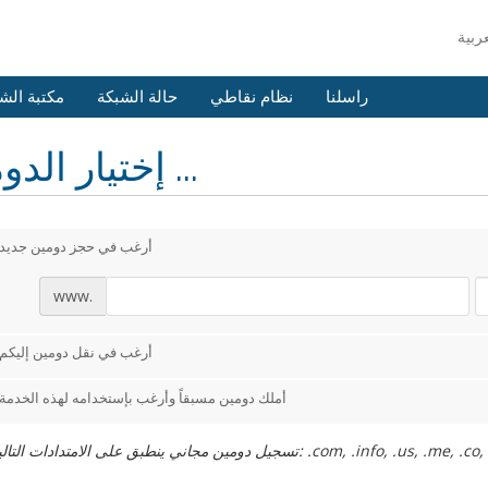
راسلنا
نظام نقاطي
حالة الشبكة
مكتبة الش
إختيار الدومين ...
أرغب في حجز دومين جديد
www.
أرغب في نقل دومين إليكم
أملك دومين مسبقاً وأرغب بإستخدامه لهذه الخدمة
دات التالية فقط: .com, .info, .us, .me, .co, .co.uk, .com.ng