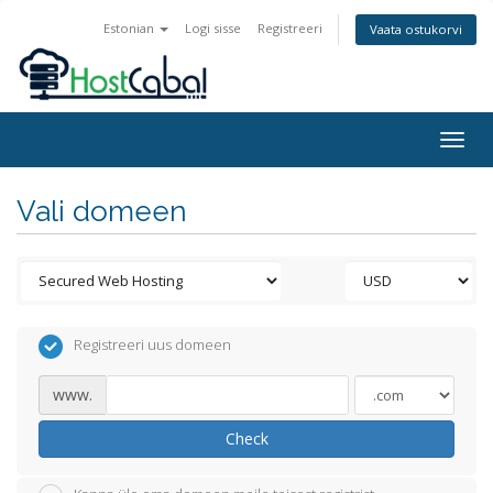
Estonian
Logi sisse
Registreeri
Vaata ostukorvi
Togg
navig
Vali domeen
Registreeri uus domeen
www.
Check