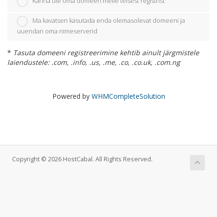
Kanna üle oma domeen meile teisest registrist
Ma kavatsen kasutada enda olemasolevat domeeni ja
uuendan oma nimeserverid
*
Tasuta domeeni registreerimine kehtib ainult järgmistele
laiendustele: .com, .info, .us, .me, .co, .co.uk, .com.ng
Powered by
WHMCompleteSolution
Copyright © 2026 HostCabal. All Rights Reserved.