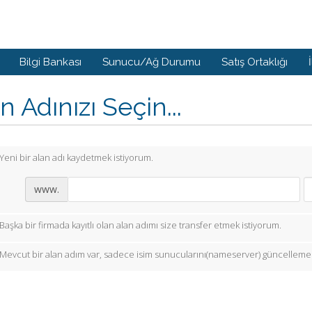
Bilgi Bankası
Sunucu/Ağ Durumu
Satış Ortaklığı
n Adınızı Seçin...
Yeni bir alan adı kaydetmek istiyorum.
www.
Başka bir firmada kayıtlı olan alan adımı size transfer etmek istiyorum.
Mevcut bir alan adım var, sadece isim sunucularını(nameserver) güncellemek