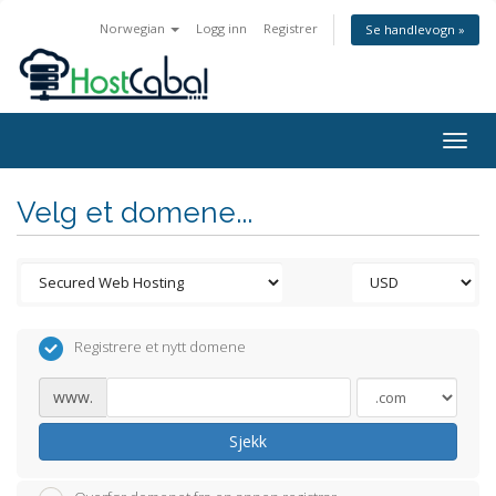
Norwegian
Logg inn
Registrer
Se handlevogn »
Togg
navig
Velg et domene...
Registrere et nytt domene
www.
Sjekk