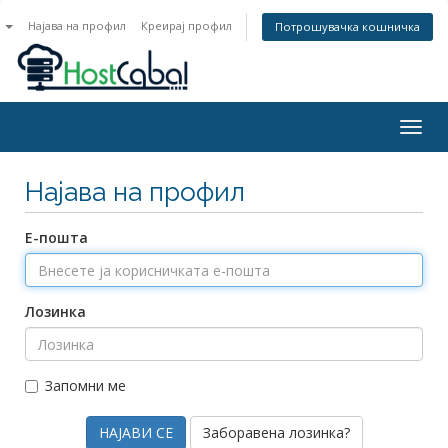
n
Најава на профил
Креирај профил
Потрошувачка кошничка
Togg
navig
Најава на профил
Е-пошта
Лозинка
Запомни ме
Заборавена лозинка?