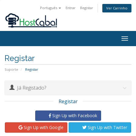
Português
Entrar
Registar
Ver Carrinho
Togg
navig
Registar
Suporte
Registar
Já Registado?
Registar
Sign Up with Facebook
Sign Up with Google
Sign Up with Twitter