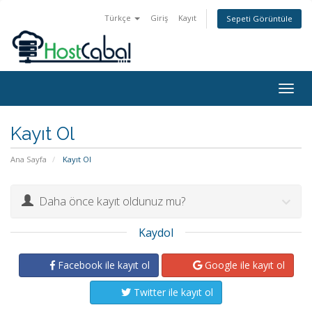
Türkçe
Giriş
Kayıt
Sepeti Görüntüle
Togg
navig
Kayıt Ol
Ana Sayfa
Kayıt Ol
Daha önce kayıt oldunuz mu?
Kaydol
Facebook ile kayıt ol
Google ile kayıt ol
Twitter ile kayıt ol